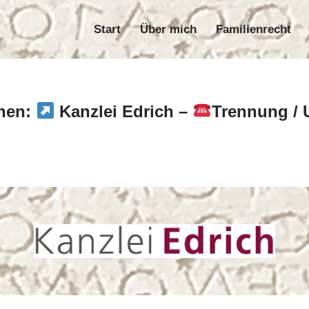
Start
Über mich
Familienrecht
Start
Über mich
Familie
chen:
Kanzlei Edrich –
Trennung / 